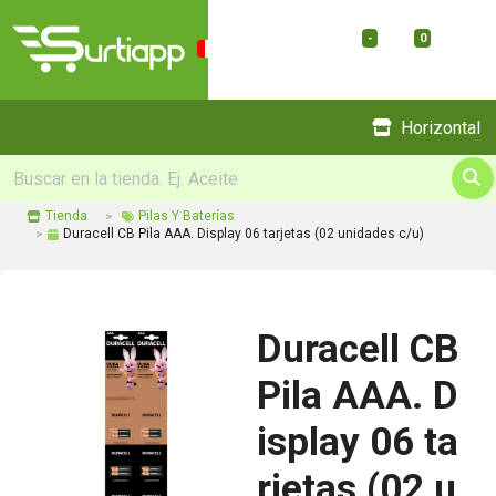
-
0
Menu
Horizontal
Tienda
Pilas Y Baterías
Duracell CB Pila AAA. Display 06 tarjetas (02 unidades c/u)
Duracell CB
Pila AAA. D
isplay 06 ta
rjetas (02 u