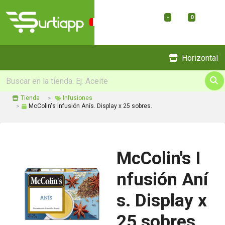
-
0
Menu
Horizontal
Tienda
Infusiones
McColin's Infusión Anís. Display x 25 sobres.
McColin's I
nfusión Aní
s. Display x
25 sobres.