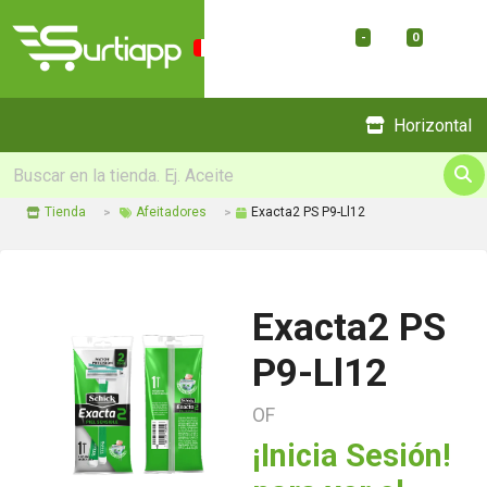
-
0
Menu
Horizontal
Tienda
Afeitadores
Exacta2 PS P9-Ll12
Exacta2 PS
P9-Ll12
OF
¡Inicia Sesión!