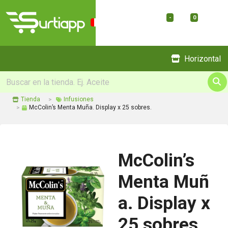
-
0
Menu
Horizontal
Tienda
Infusiones
McColin’s Menta Muña. Display x 25 sobres.
McColin’s
Menta Muñ
a. Display x
25 sobres.