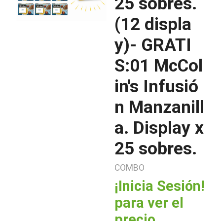
25 sobres.
(12 displa
y)- GRATI
S:01 McCol
in's Infusió
n Manzanill
a. Display x
25 sobres.
COMBO
¡Inicia Sesión!
para ver el
precio