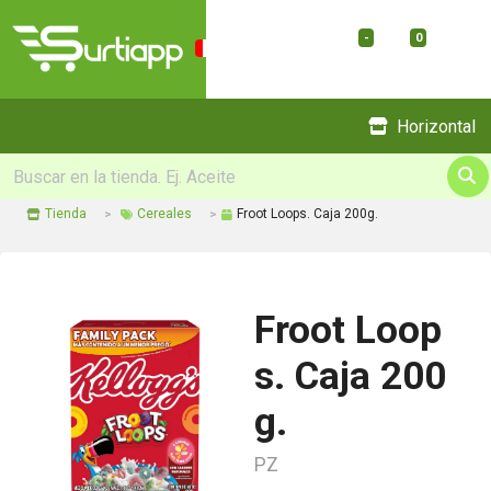
-
0
Menu
Horizontal
Tienda
Cereales
Froot Loops. Caja 200g.
Froot Loop
s. Caja 200
g.
PZ