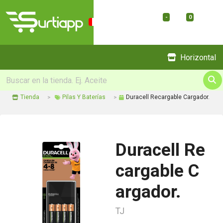
-
0
Menu
Horizontal
Tienda
Pilas Y Baterías
Duracell Recargable Cargador.
Duracell Re
cargable C
argador.
TJ