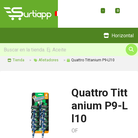
-
0
Menu
Horizontal
Tienda
Afeitadores
Quattro Tittanium P9-Ll10
Quattro Titt
anium P9-L
l10
OF