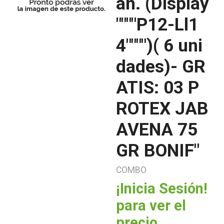
an. (Display
""""P12-Ll1
4"""")( 6 uni
dades)- GR
ATIS: 03 P
ROTEX JAB
AVENA 75
GR BONIF"
COMBO
¡Inicia Sesión!
para ver el
precio